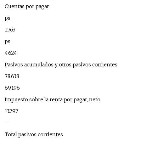
Cuentas por pagar
ps
1.763
ps
4.624
Pasivos acumulados y otros pasivos corrientes
78.638
69.196
Impuesto sobre la renta por pagar, neto
13.797
—
Total pasivos corrientes