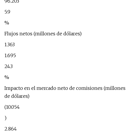
96.203
5.9
%
Flujos netos (millones de dólares)
1.363
1.695
24.3
%
Impacto en el mercado neto de comisiones (millones
de dólares)
(10.054
)
2.864