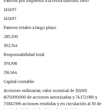
Pasivos por impuesto a la renta diferido, neto
147,497
147,497
Pasivos totales a largo plazo
285.200
302,744
Responsabilidad total
379,398
376.564
Capital contable:
Acciones ordinarias, valor nominal de $0,001
(675.000.000 de acciones autorizadas y 74.172.080 y
73.847.596 acciones emitidas y en circulación al 30 de