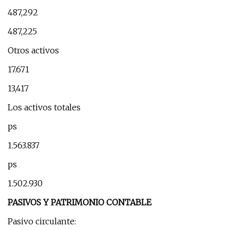
487,292
487,225
Otros activos
17.671
13,417
Los activos totales
ps
1.563.837
ps
1.502.930
PASIVOS Y PATRIMONIO CONTABLE
Pasivo circulante: