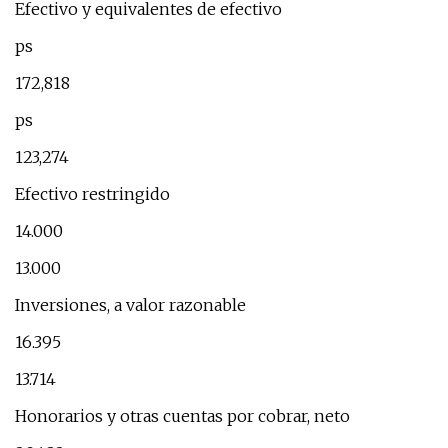
Efectivo y equivalentes de efectivo
ps
172,818
ps
123,274
Efectivo restringido
14.000
13.000
Inversiones, a valor razonable
16.395
13.714
Honorarios y otras cuentas por cobrar, neto