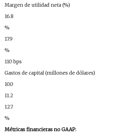
Margen de utilidad neta (%)
16.8
%
17.9
%
110 bps
Gastos de capital (millones de dólares)
10.0
11.2
12.7
%
Métricas financieras no GAAP: