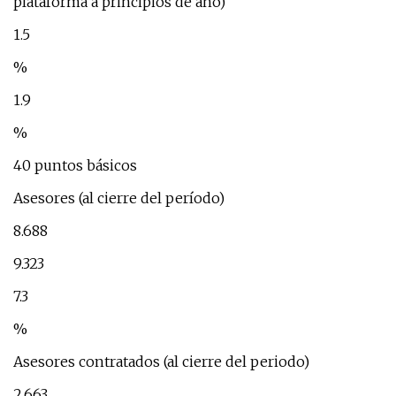
plataforma a principios de año)
1.5
%
1.9
%
40 puntos básicos
Asesores (al cierre del período)
8.688
9.323
7.3
%
Asesores contratados (al cierre del periodo)
2.663