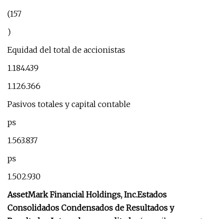
(157
)
Equidad del total de accionistas
1.184.439
1.126.366
Pasivos totales y capital contable
ps
1.563.837
ps
1.502.930
AssetMark Financial Holdings, Inc.
Estados
Consolidados Condensados ​​de Resultados y