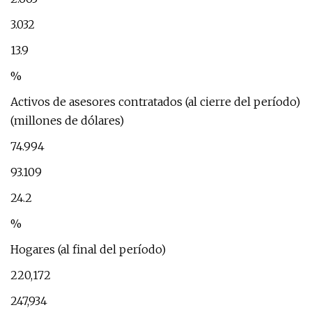
3.032
13.9
%
Activos de asesores contratados (al cierre del período)
(millones de dólares)
74.994
93.109
24.2
%
Hogares (al final del período)
220,172
247,934